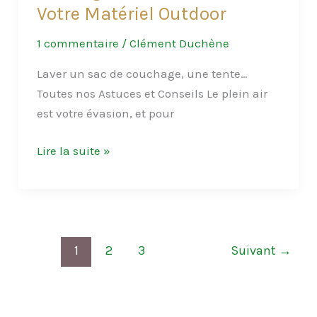
Votre Matériel Outdoor
1 commentaire
/
Clément Duchène
Laver un sac de couchage, une tente…
Toutes nos Astuces et Conseils Le plein air
est votre évasion, et pour
Entretien
Lire la suite »
Équipements
de
Plein
Air:
Comment
1
2
3
Suivant
→
Prolonger
la
Durée