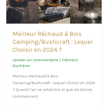
pour
la
Randonnée,
le
Voyage
Meilleur Réchaud à Bois
et
Camping/Bushcraft : Lequel
la
Choisir en 2024 ?
Survie
Laisser un commentaire
/
Clément
Duchène
Meilleur Réchaud à Bois
Camping/Bushcraft : Lequel Choisir en 2024
? Quand l’air se rafraîchit et que les étoiles
commencent