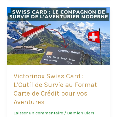
pour
la
photo
animalière
quand
on
est
débutant
?
Victorinox Swiss Card :
L’Outil de Survie au Format
Carte de Crédit pour vos
Aventures
Laisser un commentaire
/
Damien Clers