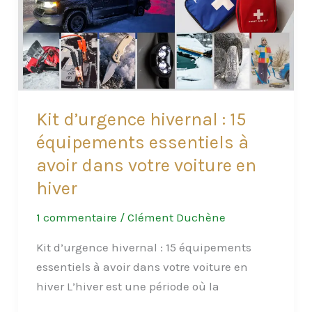
équipements
de
survie
essentiels
à
emporter
Kit d’urgence hivernal : 15
équipements essentiels à
avoir dans votre voiture en
hiver
1 commentaire
/
Clément Duchène
Kit d’urgence hivernal : 15 équipements
essentiels à avoir dans votre voiture en
hiver L’hiver est une période où la