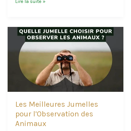
Meilleur
Lire la suite »
Réchaud
à
Bois
Camping/Bushcraft
:
Lequel
Choisir
en
2024
?
Les Meilleures Jumelles
pour l’Observation des
Animaux