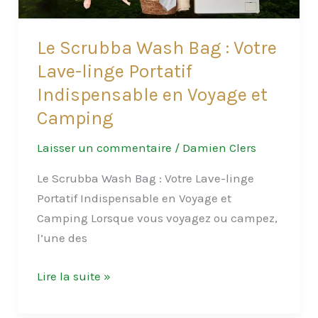
Crédit
pour
Le Scrubba Wash Bag : Votre
vos
Lave-linge Portatif
Aventures
Indispensable en Voyage et
Camping
Laisser un commentaire
/
Damien Clers
Le Scrubba Wash Bag : Votre Lave-linge
Portatif Indispensable en Voyage et
Camping Lorsque vous voyagez ou campez,
l’une des
Le
Lire la suite »
Scrubba
Wash