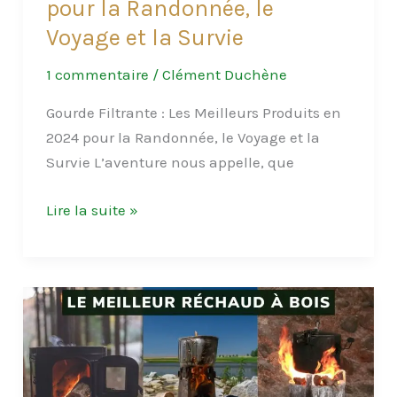
pour la Randonnée, le
Voyage et la Survie
1 commentaire
/
Clément Duchène
Gourde Filtrante : Les Meilleurs Produits en
2024 pour la Randonnée, le Voyage et la
Survie L’aventure nous appelle, que
Gourde
Lire la suite »
Filtrante
:
Les
Meilleurs
Produits
en
2024