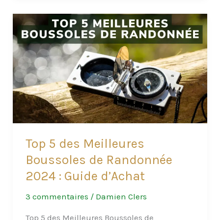
Bag
:
Votre
Lave-
linge
Portatif
Indispensable
en
Voyage
et
Top 5 des Meilleures
Camping
Boussoles de Randonnée
2024 : Guide d’Achat
3 commentaires
/
Damien Clers
Top 5 des Meilleures Boussoles de