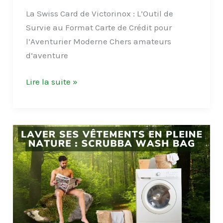
La Swiss Card de Victorinox : L’Outil de
Survie au Format Carte de Crédit pour
l’Aventurier Moderne Chers amateurs
d’aventure
Victorinox
Lire la suite »
Swiss
Card
:
L’Outil
de
Survie
au
Format
Carte
de