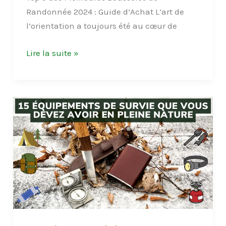
Randonnée 2024 : Guide d’Achat L’art de
l’orientation a toujours été au cœur de
Top
Lire la suite »
5
des
Meilleures
Boussoles
de
Randonnée
2024
:
Guide
d’Achat