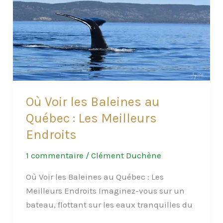
l’aventure
en
plein
air
Où Voir les Baleines au
Québec : Les Meilleurs
Endroits
1 commentaire
/
Clément Duchène
Où Voir les Baleines au Québec : Les
Meilleurs Endroits Imaginez-vous sur un
bateau, flottant sur les eaux tranquilles du