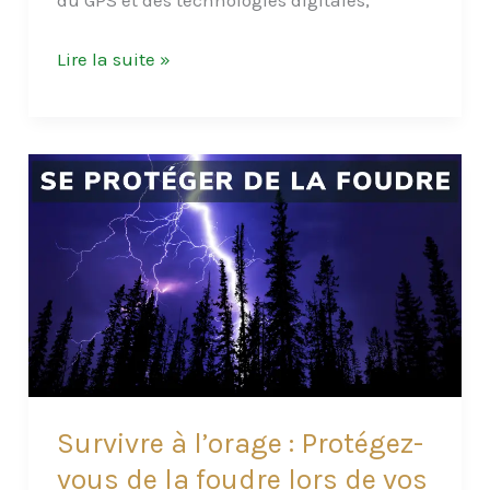
du GPS et des technologies digitales,
Comment
Lire la suite »
utiliser
une
boussole
?
Naviguer
avec
précision
avec
ce
guide
complet
Survivre à l’orage : Protégez-
vous de la foudre lors de vos