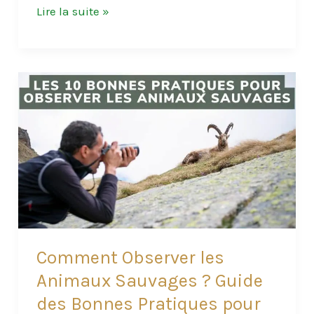
Où
Lire la suite »
Voir
les
Baleines
au
Québec
:
Les
Meilleurs
Endroits
Comment Observer les
Animaux Sauvages ? Guide
des Bonnes Pratiques pour