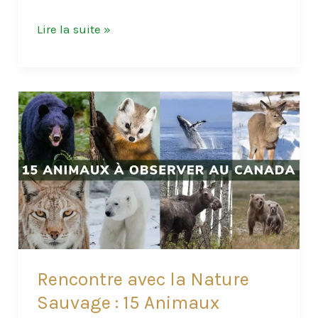
Splendeurs
Lire la suite »
Sauvages
du
Québec
:
12
Animaux
Fascinants
à
Observer
en
Terres
Québécoises
Rencontre avec la Nature
Sauvage : 15 Animaux