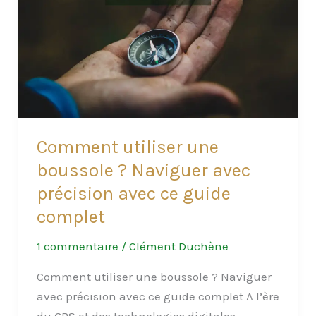
et
vos
Mains
en
Pleine
Nature
?
Comment utiliser une
boussole ? Naviguer avec
précision avec ce guide
complet
1 commentaire
/
Clément Duchène
Comment utiliser une boussole ? Naviguer
avec précision avec ce guide complet A l’ère