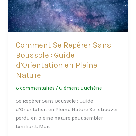
foudre
lors
de
vos
aventures
Comment Se Repérer Sans
en
Boussole : Guide
plein
d’Orientation en Pleine
air
Nature
6 commentaires
/
Clément Duchène
Se Repérer Sans Boussole : Guide
d’Orientation en Pleine Nature Se retrouver
perdu en pleine nature peut sembler
terrifiant. Mais