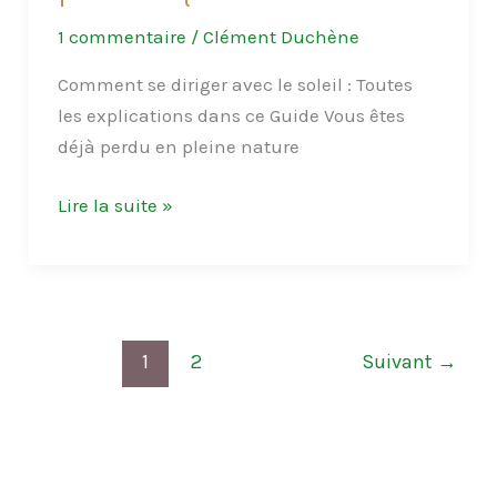
1 commentaire
/
Clément Duchène
Comment se diriger avec le soleil : Toutes
les explications dans ce Guide Vous êtes
déjà perdu en pleine nature
S’orienter
Lire la suite »
grâce
au
soleil
:
Une
1
2
Suivant
→
compétence
précieuse
pour
chaque