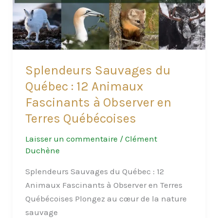
Bonnes
Pratiques
pour
les
Amateurs
Splendeurs Sauvages du
de
Québec : 12 Animaux
Nature
Fascinants à Observer en
Terres Québécoises
Laisser un commentaire
/
Clément
Duchène
Splendeurs Sauvages du Québec : 12
Animaux Fascinants à Observer en Terres
Québécoises Plongez au cœur de la nature
sauvage