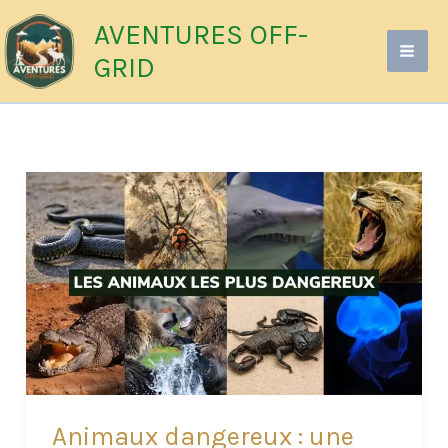
Aller
AVENTURES OFF-
au
GRID
contenu
Animaux dangereux : une