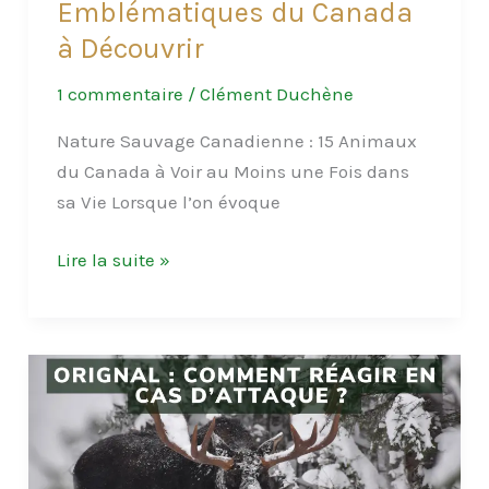
Emblématiques du Canada
à Découvrir
1 commentaire
/
Clément Duchène
Nature Sauvage Canadienne : 15 Animaux
du Canada à Voir au Moins une Fois dans
sa Vie Lorsque l’on évoque
Rencontre
Lire la suite »
avec
la
Nature
Sauvage
:
15
Animaux