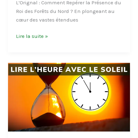
L’Orignal : Comment Repérer la Présence du
Roi des Forêts du Nord ? En plongeant au
cœur des vastes étendues
L’Orignal
Lire la suite »
:
Comment
Repérer
la
Présence
du
Roi
des
Forêts
du
Nord?