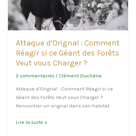
Emblématiques
du
Canada
à
Découvrir
Attaque d’Orignal : Comment
Réagir si ce Géant des Forêts
Veut vous Charger ?
2 commentaires
/
Clément Duchène
Attaque d’Orignal : Comment Réagir si ce
Géant des Forêts Veut vous Charger ?
Rencontrer un orignal dans son habitat
Attaque
Lire la suite »
d’Orignal