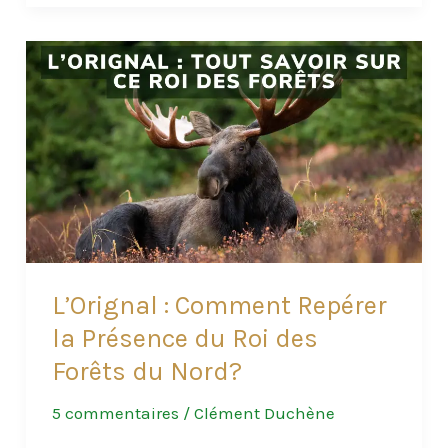
:
Comment
Réagir
si
ce
Géant
des
Forêts
Veut
vous
Charger
L’Orignal : Comment Repérer
?
la Présence du Roi des
Forêts du Nord?
5 commentaires
/
Clément Duchène