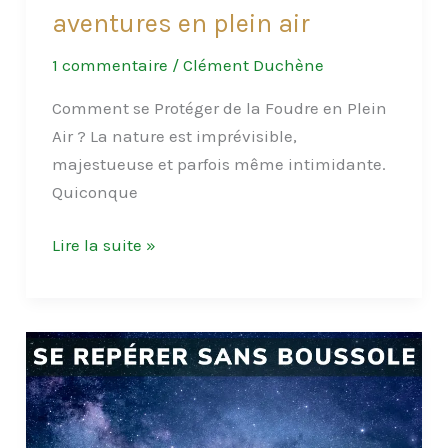
aventures en plein air
1 commentaire
/
Clément Duchène
Comment se Protéger de la Foudre en Plein
Air ? La nature est imprévisible,
majestueuse et parfois même intimidante.
Quiconque
Survivre
Lire la suite »
à
l’orage
:
Protégez-
vous
de
la