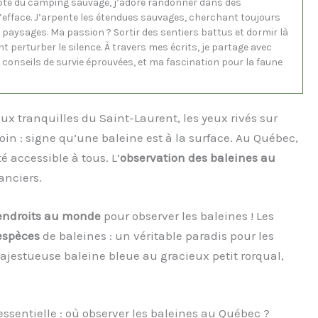
pte du camping sauvage, j’adore randonner dans des
s’efface. J’arpente les étendues sauvages, cherchant toujours
s paysages. Ma passion ? Sortir des sentiers battus et dormir là
nt perturber le silence. À travers mes écrits, je partage avec
conseils de survie éprouvées, et ma fascination pour la faune
ux tranquilles du Saint-Laurent, les yeux rivés sur
loin : signe qu’une baleine est à la surface. Au Québec,
é accessible à tous. L’
observation des baleines au
anciers.
endroits au monde
pour observer les baleines ! Les
espèces
de baleines : un véritable paradis pour les
jestueuse baleine bleue au gracieux petit rorqual,
essentielle : où observer les baleines au Québec ?