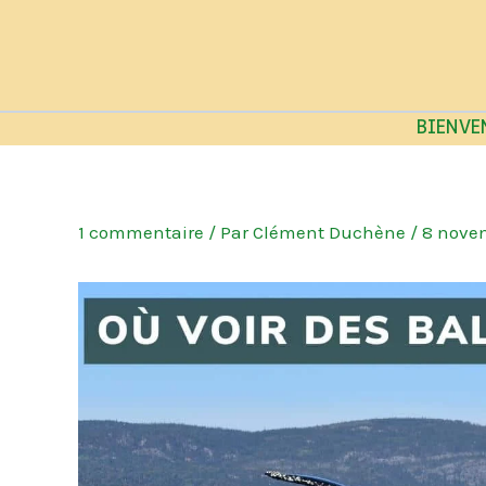
Aller
au
contenu
BIENVE
1 commentaire
/ Par
Clément Duchène
/
8 nove