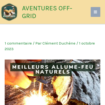
Aller
AVENTURES OFF-
au
GRID
contenu
1 commentaire
/ Par
Clément Duchène
/
1 octobre
2023