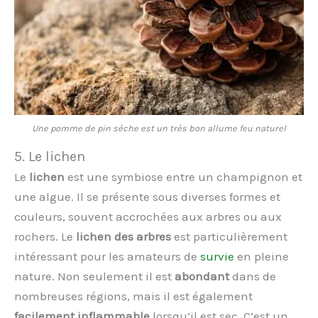
Une pomme de pin sèche est un très bon allume feu naturel
5. Le lichen
Le
lichen
est une symbiose entre un champignon et
une algue. Il se présente sous diverses formes et
couleurs, souvent accrochées aux arbres ou aux
rochers. Le
lichen des arbres
est particulièrement
intéressant pour les amateurs de
survie
en pleine
nature. Non seulement il est
abondant
dans de
nombreuses régions, mais il est également
facilement inflammable
lorsqu’il est sec. C’est un