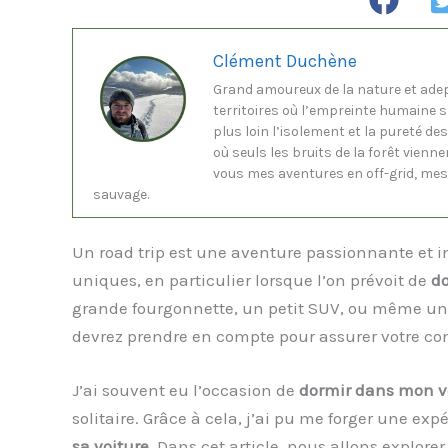
Clément Duchène
Grand amoureux de la nature et ade
territoires où l’empreinte humaine 
plus loin l’isolement et la pureté de
où seuls les bruits de la forêt vienne
vous mes aventures en off-grid, mes 
sauvage.
Un road trip est une aventure passionnante et in
uniques, en particulier lorsque l’on prévoit de
do
grande fourgonnette, un petit SUV, ou même une 
devrez prendre en compte pour assurer votre conf
J’ai souvent eu l’occasion de
dormir dans mon v
solitaire. Grâce à cela, j’ai pu me forger une exp
sa voiture
. Dans cet article, nous allons explore