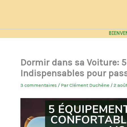
Aller
au
contenu
BIENVE
Dormir dans sa Voiture:
Indispensables pour pass
3 commentaires
/ Par
Clément Duchène
/
2 aoû