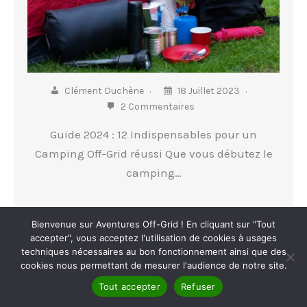
Clément Duchène
18 Juillet 2023
2 Commentaires
Guide 2024 : 12 Indispensables pour un
Camping Off-Grid réussi Que vous débutez le
camping…
Bienvenue sur Aventures Off-Grid ! En cliquant sur "Tout
accepter", vous acceptez l'utilisation de cookies à usages
Lire la suite
techniques nécessaires au bon fonctionnement ainsi que des
cookies nous permettant de mesurer l'audience de notre site.
Tout accepter
Refuser