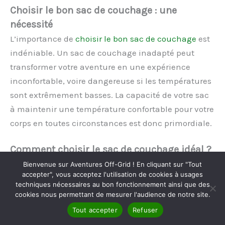
Choisir le bon sac de couchage : une
nécessité
L’importance de
choisir le bon sac de couchage
est
indéniable. Un sac de couchage inadapté peut
transformer votre aventure en une expérience
inconfortable, voire dangereuse si les températures
sont extrêmement basses. La capacité de votre sac
à maintenir une température confortable pour votre
corps en toutes circonstances est donc primordiale.
Comment choisir le sac de couchage idéal ?
Plusieurs critères doivent guider votre choix. Tout
Bienvenue sur Aventures Off-Grid ! En cliquant sur "Tout
accepter", vous acceptez l'utilisation de cookies à usages
d’abord, la température de confort. Chaque sac de
techniques nécessaires au bon fonctionnement ainsi que des
couchage est conçu pour une certaine plage de
cookies nous permettant de mesurer l'audience de notre site.
températures. Il est donc essentiel d’anticiper les
Tout accepter
Refuser
conditions climatiques de votre voyage afin de