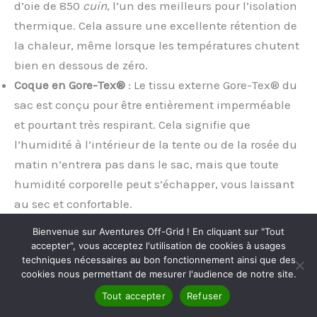
d’oie de 850
cuin
, l’un des meilleurs pour l’isolation
thermique. Cela assure une excellente rétention de
la chaleur, même lorsque les températures chutent
bien en dessous de zéro.
Coque en Gore-Tex®
: Le tissu externe Gore-Tex® du
sac est conçu pour être entièrement imperméable
et pourtant très respirant. Cela signifie que
l’humidité à l’intérieur de la tente ou de la rosée du
matin n’entrera pas dans le sac, mais que toute
humidité corporelle peut s’échapper, vous laissant
au sec et confortable.
Confort
: Coupe en forme de momie pour un
Bienvenue sur Aventures Off-Grid ! En cliquant sur "Tout
maximum de chaleur, mais avec une bonne
accepter", vous acceptez l'utilisation de cookies à usages
techniques nécessaires au bon fonctionnement ainsi que des
quantité d’espace pour le confort. De plus, la
cookies nous permettant de mesurer l'audience de notre site.
capuche en forme de dôme répartit le duvet
Tout accepter
Refuser
uniformément pour une meilleure chaleur autour