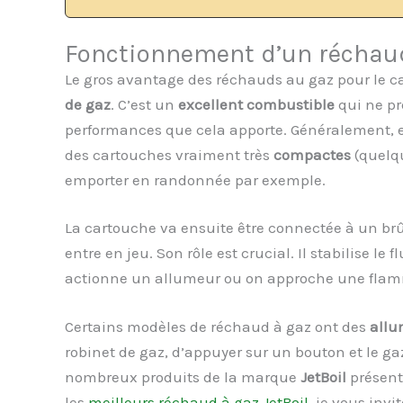
Fonctionnement d’un réchau
Le gros avantage des réchauds au gaz pour le c
de gaz
. C’est un
excellent combustible
qui ne pr
performances que cela apporte. Généralement, e
des cartouches vraiment très
compactes
(quelq
emporter en randonnée par exemple.
La cartouche va ensuite être connectée à un br
entre en jeu. Son rôle est crucial. Il stabilise l
actionne un allumeur ou on approche une flamme
Certains modèles de réchaud à gaz ont des
allu
robinet de gaz, d’appuyer sur un bouton et le ga
nombreux produits de la marque
JetBoil
présente
les
meilleurs réchaud à gaz JetBoil
, je vous invit