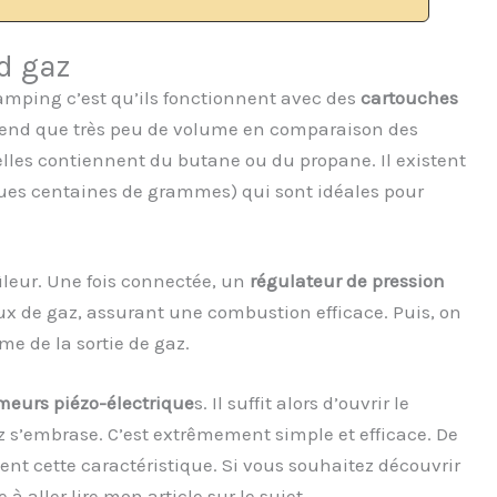
d gaz
amping c’est qu’ils fonctionnent avec des
cartouches
end que très peu de volume en comparaison des
lles contiennent du butane ou du propane. Il existent
ues centaines de grammes) qui sont idéales pour
ûleur. Une fois connectée, un
régulateur de pression
e flux de gaz, assurant une combustion efficace. Puis, on
 de la sortie de gaz.
meurs piézo-électrique
s. Il suffit alors d’ouvrir le
z s’embrase. C’est extrêmement simple et efficace. De
nt cette caractéristique. Si vous souhaitez découvrir
e à aller lire mon article sur le sujet.