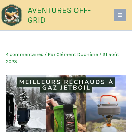
Aller
AVENTURES OFF-
au
GRID
contenu
4 commentaires
/ Par
Clément Duchène
/
31 août
2023