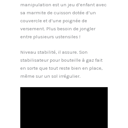
manipulation est un jeu d’enfant avec
sa marmite de cuisson dotée d’un
couvercle et d’une poignée de
versement. Plus besoin de jongler
entre plusieurs ustensiles !
Niveau stabilité, il assure. Son
stabilisateur pour bouteille à gaz fait
en sorte que tout reste bien en place,
même sur un sol irrégulier.