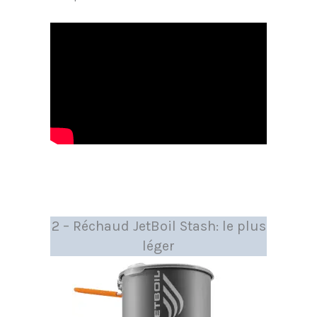
2 – Réchaud JetBoil Stash: le plus
léger