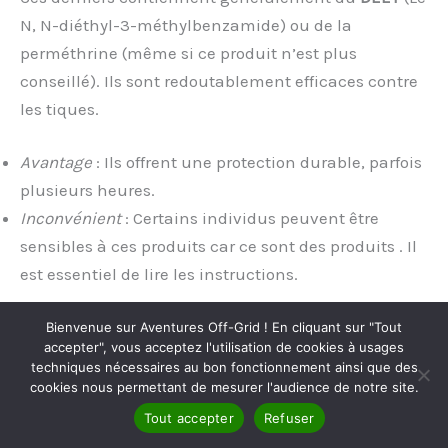
N, N-diéthyl-3-méthylbenzamide) ou de la
perméthrine (même si ce produit n’est plus
conseillé). Ils sont redoutablement efficaces contre
les tiques.
Avantage
: Ils offrent une protection durable, parfois
plusieurs heures.
Inconvénient
: Certains individus peuvent être
sensibles à ces produits car ce sont des produits . Il
est essentiel de lire les instructions.
Le DEET n’est pas nocif pour la santé mais il ne faut
Bienvenue sur Aventures Off-Grid ! En cliquant sur "Tout
accepter", vous acceptez l'utilisation de cookies à usages
pas l’appliquer au niveau des yeux, muqueuses et
techniques nécessaires au bon fonctionnement ainsi que des
des plaies. De plus, sa concentration ne doit pas
cookies nous permettant de mesurer l'audience de notre site.
dépasser 30% pour enfants et femmes enceintes.
Tout accepter
Refuser
L’Organisation Mondiale de la Santé conseille