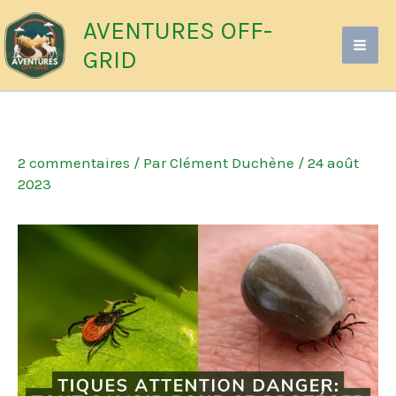
Aller
AVENTURES OFF-
au
GRID
contenu
2 commentaires
/ Par
Clément Duchène
/
24 août
2023